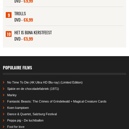
DVD -
€9,99
TROLLS
9
DVD -
€6,99
HET IS BIJNA KERSTFEEST
10
DVD -
€5,99
POPULAIRE FILMS
No Time To Die (4K Ultra HD Blu-ray) (Limited Edition)
Sjakie en de chocoladefabriek (1971)
Marley
Fantastic Beasts: The Crimes of Grindelwald + Magical Creature Cards
Koen kampioen
Dance & Quartet, Salzburg Festival
Peppa pig - De luchtballon
Fool for love