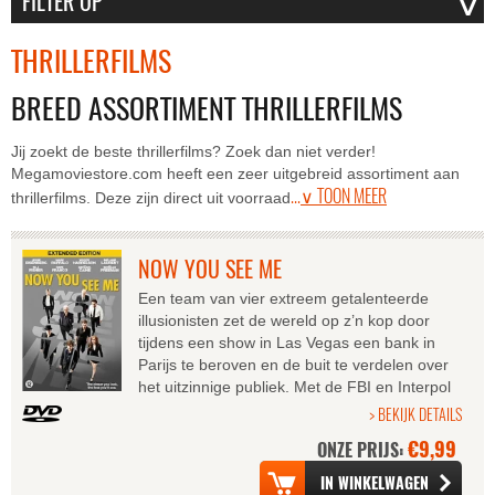
THRILLERFILMS
BREED ASSORTIMENT THRILLERFILMS
Jij zoekt de beste thrillerfilms? Zoek dan niet verder!
Megamoviestore.com heeft een zeer uitgebreid assortiment aan
...
∨ TOON MEER
thrillerfilms. Deze zijn direct uit voorraad
NOW YOU SEE ME
Een team van vier extreem getalenteerde
illusionisten zet de wereld op z’n kop door
tijdens een show in Las Vegas een bank in
Parijs te beroven en de buit te verdelen over
het uitzinnige publiek. Met de FBI en Interpol
op de hielen bereiden ze de...
> BEKIJK DETAILS
€9,99
ONZE PRIJS: