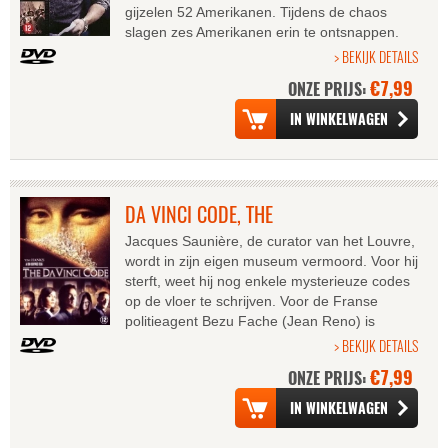
gijzelen 52 Amerikanen. Tijdens de chaos
slagen zes Amerikanen erin te ontsnappen.
Ze duiken onder in het huis van de...
> BEKIJK DETAILS
€7,99
ONZE PRIJS:
DA VINCI CODE, THE
Jacques Saunière, de curator van het Louvre,
wordt in zijn eigen museum vermoord. Voor hij
sterft, weet hij nog enkele mysterieuze codes
op de vloer te schrijven. Voor de Franse
politieagent Bezu Fache (Jean Reno) is
Robert Langdon (Tom Hanks) de...
> BEKIJK DETAILS
€7,99
ONZE PRIJS: