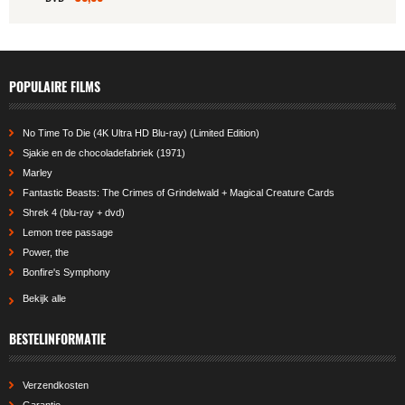
POPULAIRE FILMS
No Time To Die (4K Ultra HD Blu-ray) (Limited Edition)
Sjakie en de chocoladefabriek (1971)
Marley
Fantastic Beasts: The Crimes of Grindelwald + Magical Creature Cards
Shrek 4 (blu-ray + dvd)
Lemon tree passage
Power, the
Bonfire's Symphony
Bekijk alle
BESTELINFORMATIE
Verzendkosten