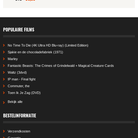
POPULAIRE FILMS
No Time To Die (4K Ultra HD Blu-ray) (Limited Edition)
Sjakie en de chocoladefabriek (1971)
Marley
Fantastic Beasts: The Crimes of Grindelwald + Magical Creature Cards
Waltz (3dvd)
IP man - Final fight
Commuter, the
Toen Ik Je Zag (DVD)
Bekijk alle
BESTELINFORMATIE
Verzendkosten