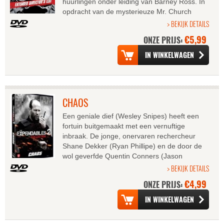
huurlingen onder leiding van Barney Ross. In
opdracht van de mysterieuze Mr. Church
beginnen ze aan wat een routineklus lijkt: een
> BEKIJK DETAILS
Zuid-...
€5,99
ONZE PRIJS:
CHAOS
Een geniale dief (Wesley Snipes) heeft een
fortuin buitgemaakt met een vernuftige
inbraak. De jonge, onervaren rechercheur
Shane Dekker (Ryan Phillipe) en de door de
wol geverfde Quentin Conners (Jason
Statham) worden op de zaakgezet. Maar ze
> BEKIJK DETAILS
komen...
€4,99
ONZE PRIJS: