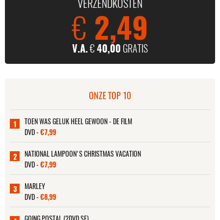
VERZENDKOSTEN
€
2,49
V.A.
€
40,00
GRATIS
ONZE TOP 10
TOEN WAS GELUK HEEL GEWOON - DE FILM
1
DVD -
€7,99
NATIONAL LAMPOON'S CHRISTMAS VACATION
2
DVD -
€7,99
MARLEY
3
DVD -
€8,99
GOING POSTAL (2DVD SE)