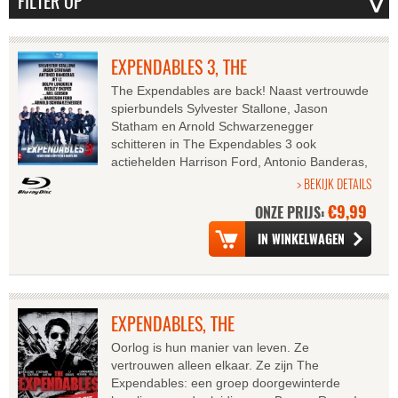
EXPENDABLES 3, THE
The Expendables are back! Naast vertrouwde
spierbundels Sylvester Stallone, Jason
Statham en Arnold Schwarzenegger
schitteren in The Expendables 3 ook
actiehelden Harrison Ford, Antonio Banderas,
Wesley Snipes, Mel Gibson en Kellan Lutz.
> BEKIJK DETAILS
Wederom...
€9,99
ONZE PRIJS:
EXPENDABLES, THE
Oorlog is hun manier van leven. Ze
vertrouwen alleen elkaar. Ze zijn The
Expendables: een groep doorgewinterde