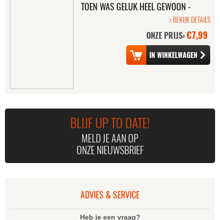
TOEN WAS GELUK HEEL GEWOON -
(2DVD)
DE FILM
> BEKIJK DETAILS
€7,99
ONZE PRIJS:
HOTEL
PEP, TOET & VROEP-
TRANSYLVANIA 2 (
VROEP 2
INCLUSIEF TINNEN
LUNCHBOX)
BLIJF UP TO DATE!
MELD JE AAN OP
ONZE NIEUWSBRIEF
WAYBULOO 2
PRINSESSEN -
VERJAARDAGSFEEST
ADVIES & SERVICE
Heb je een vraag?