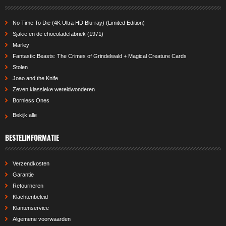
No Time To Die (4K Ultra HD Blu-ray) (Limited Edition)
Sjakie en de chocoladefabriek (1971)
Marley
Fantastic Beasts: The Crimes of Grindelwald + Magical Creature Cards
Stolen
Joao and the Knife
Zeven klassieke wereldwonderen
Bornless Ones
Bekijk alle
BESTELINFORMATIE
Verzendkosten
Garantie
Retourneren
Klachtenbeleid
Klantenservice
Algemene voorwaarden