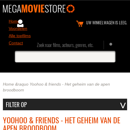
Home
UW WINKELWAGEN IS LEEG.
Voordelen
Alle topfilms
Contact
Zoek naar films, acteurs, genres, etc.
Home
&raquo
Yoohoo & friends - Het geheim van de apen
broodboom
YOOHOO & FRIENDS - HET GEHEIM VAN DE
APEN BROODBOOM