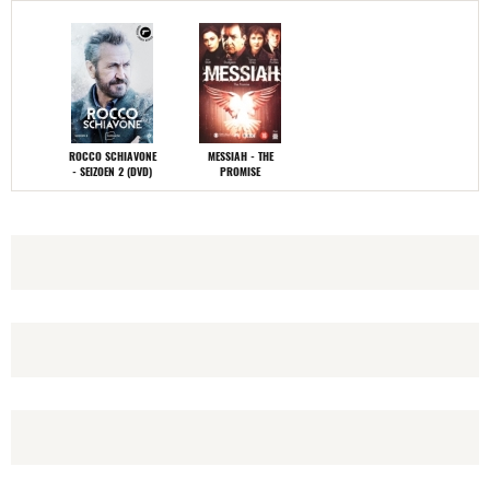
ROCCO SCHIAVONE
MESSIAH - THE
- SEIZOEN 2 (DVD)
PROMISE
MAGGIE MOORE(S)
MISSION
(DVD)
IMPOSSIBLE