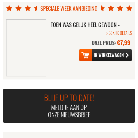
SPECIALE WEEK AANBIEDING
SPECIAL DELIVERY
STRIKE BACK -
SEIZOEN 1
TOEN WAS GELUK HEEL GEWOON -
DE FILM
> BEKIJK DETAILS
€7,99
ONZE PRIJS:
MAYHEM
FLASH - SEIZOEN 1
BLIJF UP TO DATE!
MELD JE AAN OP
ONZE NIEUWSBRIEF
HEADHUNTERS
SEPARATE LIES