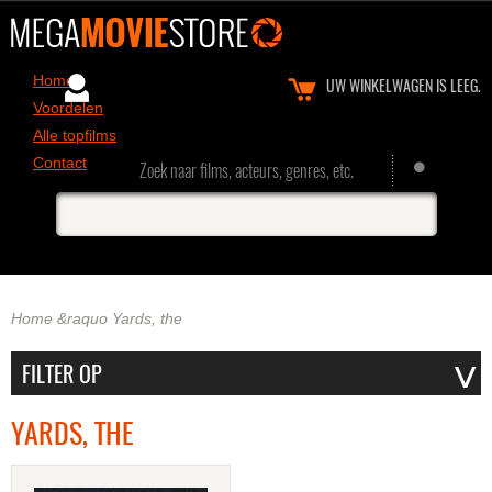
Home
UW WINKELWAGEN IS LEEG.
Voordelen
Alle topfilms
Contact
Zoek naar films, acteurs, genres, etc.
Home
&raquo
Yards, the
YARDS, THE