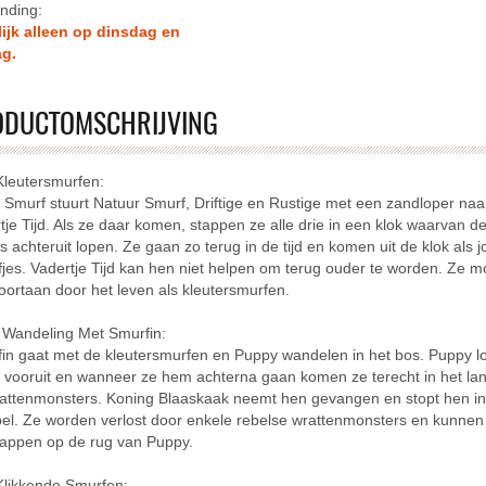
nding:
lijk alleen op dinsdag en
ag.
sen
lcase-filter toepassen
ODUCTOMSCHRIJVING
Kleutersmurfen:
er toepassen
 Smurf stuurt Natuur Smurf, Driftige en Rustige met een zandloper naa
r toepassen
tje Tijd. Als ze daar komen, stappen ze alle drie in een klok waarvan d
rs achteruit lopen. Ze gaan zo terug in de tijd en komen uit de klok als 
jes. Vadertje Tijd kan hen niet helpen om terug ouder te worden. Ze 
oortaan door het leven als kleutersmurfen.
ssen
 Wandeling Met Smurfin:
rst-filter toepassen
in gaat met de kleutersmurfen en Puppy wandelen in het bos. Puppy l
r vooruit en wanneer ze hem achterna gaan komen ze terecht in het la
attenmonsters. Koning Blaaskaak neemt hen gevangen en stopt hen i
n
bel. Ze worden verlost door enkele rebelse wrattenmonsters en kunnen
appen op de rug van Puppy.
Klikkende Smurfen: