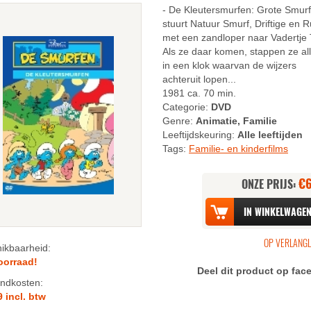
- De Kleutersmurfen: Grote Smurf
stuurt Natuur Smurf, Driftige en R
met een zandloper naar Vadertje T
Als ze daar komen, stappen ze all
in een klok waarvan de wijzers
achteruit lopen...
1981 ca. 70 min.
Categorie:
DVD
Genre:
Animatie, Familie
Leeftijdskeuring:
Alle leeftijden
Tags:
Familie- en kinderfilms
€
ONZE PRIJS:
n
ikbaarheid:
oorraad!
n
Deel dit product op fa
ndkosten:
9 incl. btw