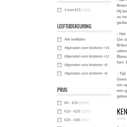
Brils
3 voor €15
(1111)
3 voor €15-filter toepa
Hij b
ze he
gedac
LEEFTIJDSKEURING
- Het
Om de
Alle leeftijden
Alle leeftijden-filter toepas
Brils
Afgeraden voor kinderen <16
Afgeraden v
raken
Blaas
Afgeraden voor kinderen <12
Afgeraden v
hen. 
Afgeraden voor kinderen <9
Afgeraden vo
- Tijd
Afgeraden voor kinderen <6
Afgeraden vo
Geen 
om op
PRIJS
een g
gebeu
€0 – €10
(9396)
€0 – €10 -filter toepasse
KE
€10 – €20
(3220)
€10 – €20 -filter toepa
€20 – €30
(451)
€20 – €30 -filter toepas