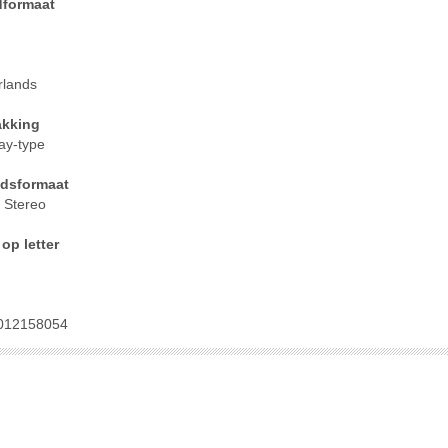
dformaat
sen
n
n
n
rlands
n
akking
n
ay-type
n
idsformaat
ssen
 Stereo
passen
op letter
passen
passen
assen
012158054
assen
assen