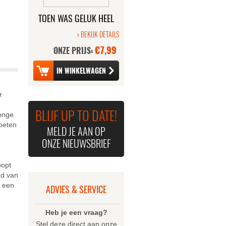
TOEN WAS GELUK HEEL
GEWOON - DE FILM
> BEKIJK DETAILS
€7,99
ONZE PRIJS:
r
e
BLIJF UP TO DATE!
jonge
moeten
MELD JE AAN OP
ONZE NIEUWSBRIEF
oopt
nd van
n een
ADVIES & SERVICE
Heb je een vraag?
Stel deze direct aan onze