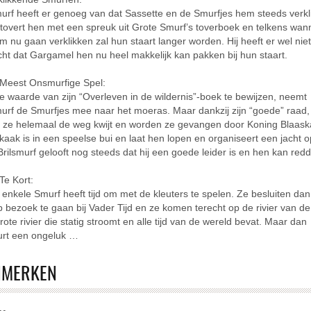
murf heeft er genoeg van dat Sassette en de Smurfjes hem steeds verkl
ssen
etovert hen met een spreuk uit Grote Smurf’s toverboek en telkens wan
m nu gaan verklikken zal hun staart langer worden. Hij heeft er wel nie
ht dat Gargamel hen nu heel makkelijk kan pakken bij hun staart.
 Meest Onsmurfige Spel:
 waarde van zijn “Overleven in de wildernis”-boek te bewijzen, neemt
sen
murf de Smurfjes mee naar het moeras. Maar dankzij zijn “goede” raad,
oor kinderen <16-filter toepassen
 ze helemaal de weg kwijt en worden ze gevangen door Koning Blaask
kaak is in een speelse bui en laat hen lopen en organiseert een jacht o
oor kinderen <12-filter toepassen
Brilsmurf gelooft nog steeds dat hij een goede leider is en hen kan re
or kinderen <9-filter toepassen
 Te Kort:
or kinderen <6-filter toepassen
enkele Smurf heeft tijd om met de kleuters te spelen. Ze besluiten da
 bezoek te gaan bij Vader Tijd en ze komen terecht op de rivier van de t
rote rivier die statig stroomt en alle tijd van de wereld bevat. Maar dan
rt een ongeluk …
n
NMERKEN
ssen
sen