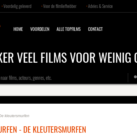
Voordelig geleverd
Voor de filmliefhebber
Advies & Service
HOME
VOORDELEN
ALLE TOPFILMS
CONTACT
KER VEEL FILMS VOOR WEINIG 
naar films, acteurs, genres, etc.
De kleutersmurfen
RFEN - DE KLEUTERSMURFEN