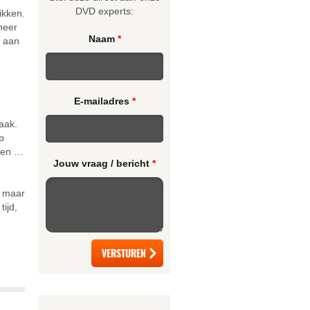
DVD experts:
ikken.
neer
Naam
*
t aan
E-mailadres
*
aak.
p
dden …
Jouw vraag / bericht
*
n maar
ijd,