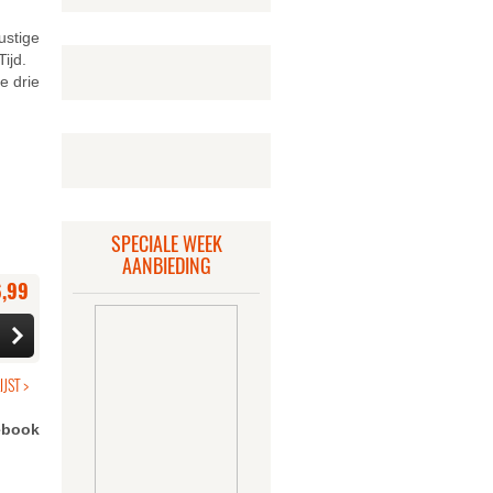
ustige
ijd.
e drie
SPECIALE WEEK
AANBIEDING
6,99
cebook