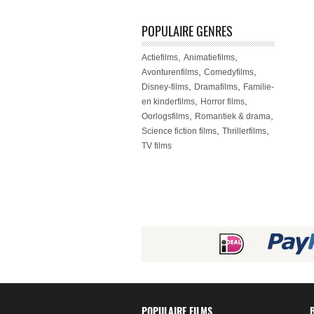
POPULAIRE GENRES
,
,
Actiefilms
Animatiefilms
,
,
Avonturenfilms
Comedyfilms
,
,
Disney-films
Dramafilms
Familie-
,
,
en kinderfilms
Horror films
,
,
Oorlogsfilms
Romantiek & drama
,
,
Science fiction films
Thrillerfilms
TV films
POPULAIRE FILMS