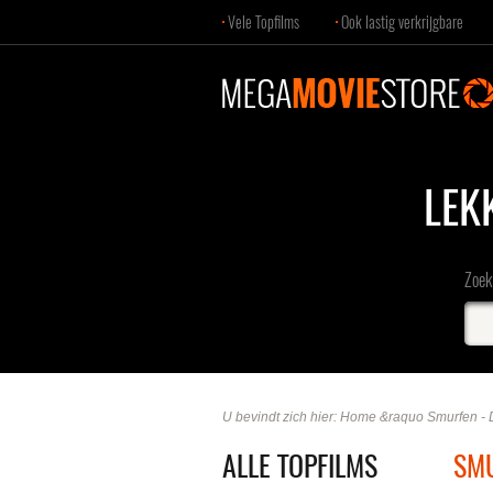
Vele Topfilms
Ook lastig verkrijgbare
LEK
Zoek 
U bevindt zich hier:
Home
&raquo
Smurfen - 
ALLE TOPFILMS
SMU