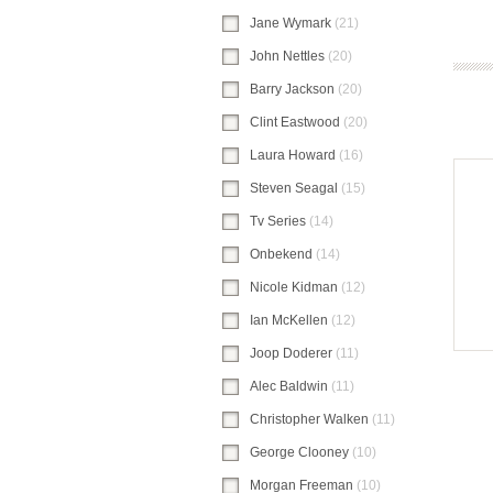
Jane Wymark
(21)
Jane Wymark-filter to
John Nettles
(20)
John Nettles-filter toe
Barry Jackson
(20)
Barry Jackson-filter 
Clint Eastwood
(20)
Clint Eastwood-filte
Laura Howard
(16)
Laura Howard-filter 
Steven Seagal
(15)
Steven Seagal-filter
Tv Series
(14)
Tv Series-filter toepassen
Onbekend
(14)
Onbekend-filter toepasse
Nicole Kidman
(12)
Nicole Kidman-filter
Ian McKellen
(12)
Ian McKellen-filter to
Joop Doderer
(11)
Joop Doderer-filter t
Alec Baldwin
(11)
Alec Baldwin-filter toe
Christopher Walken
(11)
Christopher Wal
George Clooney
(10)
George Clooney-fil
Morgan Freeman
(10)
Morgan Freeman-fi