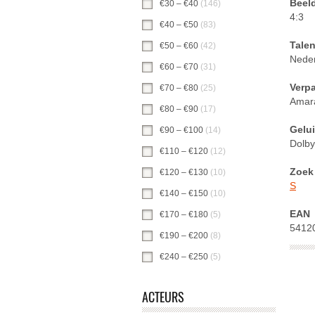
Beel
€30 – €40
(146)
€30 – €40 -filter toepas
4:3
€40 – €50
(83)
€40 – €50 -filter toepasse
Tale
€50 – €60
(42)
€50 – €60 -filter toepasse
Nede
€60 – €70
(31)
€60 – €70 -filter toepasse
Verp
€70 – €80
(25)
€70 – €80 -filter toepasse
Amar
€80 – €90
(17)
€80 – €90 -filter toepasse
Gelu
€90 – €100
(14)
€90 – €100 -filter toepa
Dolby
€110 – €120
(12)
€110 – €120 -filter toe
Zoek 
€120 – €130
(10)
€120 – €130 -filter toe
S
€140 – €150
(10)
€140 – €150 -filter toe
EAN
€170 – €180
(5)
€170 – €180 -filter toep
5412
€190 – €200
(8)
€190 – €200 -filter toep
€240 – €250
(5)
€240 – €250 -filter toep
ACTEURS