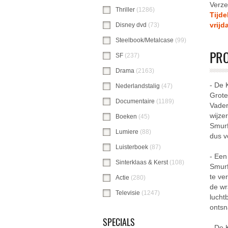
Verze
Thriller
(1286)
Thriller-filter toepassen
Tijde
vrijd
Disney dvd
(73)
Disney dvd-filter toepas
Steelbook/Metalcase
(99)
Steelbook/Meta
PR
SF
(237)
SF-filter toepassen
Drama
(2163)
Drama-filter toepassen
- De 
Nederlandstalig
(47)
Nederlandstalig-filt
Grote
Documentaire
(1189)
Documentaire-filte
Vader
wijze
Boeken
(45)
Boeken-filter toepassen
Smurf
Lumiere
(88)
Lumiere-filter toepassen
dus v
Luisterboek
(87)
Luisterboek-filter toepa
- Een
Sinterklaas & Kerst
(108)
Sinterklaas & Ke
Smurf
te ve
Actie
(280)
Actie-filter toepassen
de wr
Televisie
(1247)
Televisie-filter toepasse
lucht
ontsn
SPECIALS
- De 