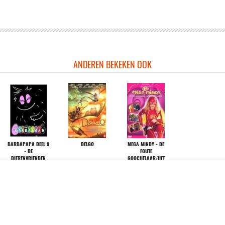
epassen
passen
toepassen
r toepassen
ANDEREN BEKEKEN OOK
toepassen
 toepassen
n
 toepassen
BARBAPAPA DEEL 9
DELGO
MEGA MINDY - DE
epassen
- DE
FOUTE
DIERENVRIENDEN
GOOCHELAAR/HET
oepassen
BARBAPAPA
EQYPTISCH MASKER
passen
ken-filter toepassen
ter toepassen
lter toepassen