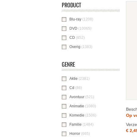
PRODUCT
Blu-ray
(1208)
Blu-ray-filter toepassen
DVD
(10065)
DVD-filter toepassen
CD
(852)
CD-filter toepassen
Overig
(1383)
Overig-filter toepassen
GENRE
Aktie
(2381)
Aktie-filter toepassen
Cd
(86)
Cd-filter toepassen
Avontuur
(521)
Avontuur-filter toepassen
Animatie
(1080)
Animatie-filter toepasse
Besch
Op v
Komedie
(1506)
Komedie-filter toepasse
Verze
Familie
(1484)
Familie-filter toepassen
€ 2,4
Horror
(665)
Horror-filter toepassen