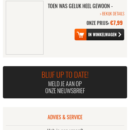
TOEN WAS GELUK HEEL GEWOON -
DE FILM
> BEKIJK DETAILS
€7,99
ONZE PRIJS:
ANNA AND THE
MEAN GIRLS 2
APOCALYPSE
BLIJF UP TO DATE!
MELD JE AAN OP
ONZE NIEUWSBRIEF
INTOUCHABLES
SONG OF
COLLECTORS BOX
SPARROWS
ADVIES & SERVICE