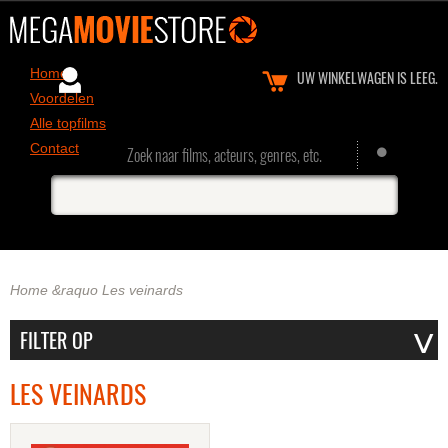
Home
UW WINKELWAGEN IS LEEG.
Voordelen
Alle topfilms
Contact
Zoek naar films, acteurs, genres, etc.
Home
&raquo
Les veinards
LES VEINARDS