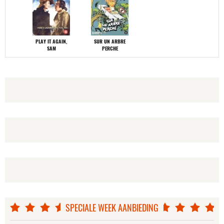
PLAY IT AGAIN,
SUR UN ARBRE
SAM
PERCHE
BEACH PARTY
GARAGE
SPECIALE WEEK AANBIEDING
KARLA'S WERELD
GIANNI E LE DONNE