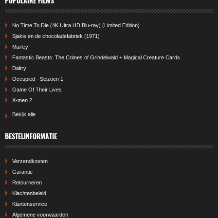
POPULAIRE FILMS
No Time To Die (4K Ultra HD Blu-ray) (Limited Edition)
Sjakie en de chocoladefabriek (1971)
Marley
Fantastic Beasts: The Crimes of Grindelwald + Magical Creature Cards
Daltry
Occupied - Seizoen 1
Game Of Their Lives
X-men 2
Bekijk alle
BESTELINFORMATIE
Verzendkosten
Garantie
Retourneren
Klachtenbeleid
Klantenservice
Algemene voorwaarden