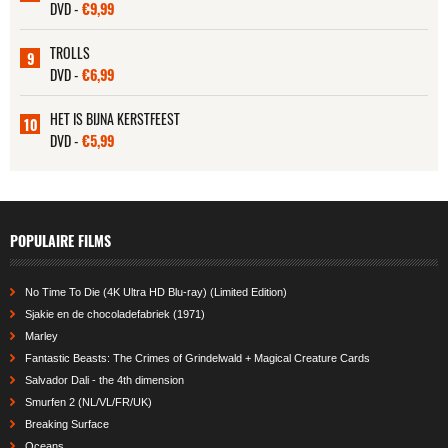
DVD -
€9,99
TROLLS
9
DVD -
€6,99
HET IS BIJNA KERSTFEEST
10
DVD -
€5,99
POPULAIRE FILMS
No Time To Die (4K Ultra HD Blu-ray) (Limited Edition)
Sjakie en de chocoladefabriek (1971)
Marley
Fantastic Beasts: The Crimes of Grindelwald + Magical Creature Cards
Salvador Dali - the 4th dimension
Smurfen 2 (NL/VL/FR/UK)
Breaking Surface
Oceans