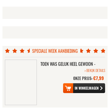
NAVY SEALS
FIELD OF BLOOD,
THE
SPECIALE WEEK AANBIEDING
UP AGAINST
MERCENARY FOR
AMANDA/DEAD
JUSTICE
END/FLASH
TOEN WAS GELUK HEEL GEWOON -
DE FILM
> BEKIJK DETAILS
€7,99
ONZE PRIJS:
ANAMORPH
LIFE BEFORE HER
EYES, THE