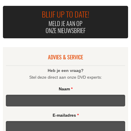
BLIJF UP TO DATE!
MELD JE AAN OP
ONZE NIEUWSBRIEF
STRAW DOGS
CASUAL VACANCY,
THE
ADVIES & SERVICE
Heb je een vraag?
Stel deze direct aan onze DVD experts:
Naam
*
E-mailadres
*