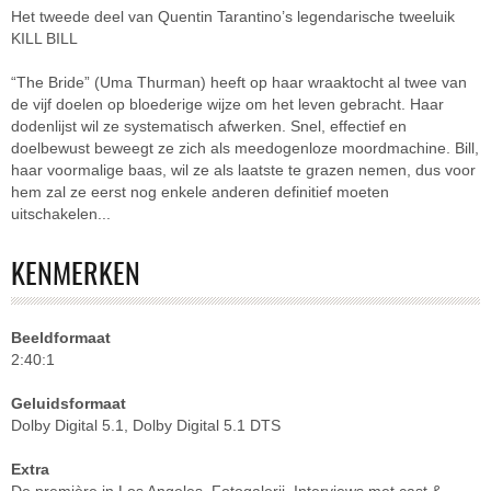
Het tweede deel van Quentin Tarantino’s legendarische tweeluik
KILL BILL
“The Bride” (Uma Thurman) heeft op haar wraaktocht al twee van
de vijf doelen op bloederige wijze om het leven gebracht. Haar
dodenlijst wil ze systematisch afwerken. Snel, effectief en
doelbewust beweegt ze zich als meedogenloze moordmachine. Bill,
haar voormalige baas, wil ze als laatste te grazen nemen, dus voor
hem zal ze eerst nog enkele anderen definitief moeten
uitschakelen...
KENMERKEN
Beeldformaat
2:40:1
Geluidsformaat
Dolby Digital 5.1, Dolby Digital 5.1 DTS
Extra
De première in Los Angeles, Fotogalerij, Interviews met cast &