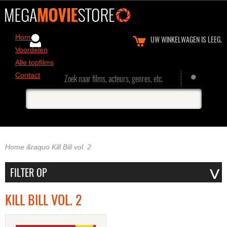
Home
UW WINKELWAGEN IS LEEG.
Voordelen
Alle topfilms
Contact
Zoek naar films, acteurs, genres, etc.
Home
&raquo
Kill Bill vol. 2
KILL BILL VOL. 2