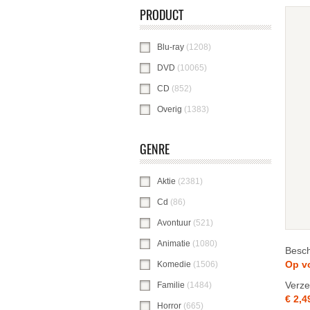
PRODUCT
Blu-ray
(1208)
Blu-ray-filter toepassen
DVD
(10065)
DVD-filter toepassen
CD
(852)
CD-filter toepassen
Overig
(1383)
Overig-filter toepassen
GENRE
Aktie
(2381)
Aktie-filter toepassen
Cd
(86)
Cd-filter toepassen
Avontuur
(521)
Avontuur-filter toepassen
Animatie
(1080)
Animatie-filter toepasse
Besch
Op v
Komedie
(1506)
Komedie-filter toepasse
Verze
Familie
(1484)
Familie-filter toepassen
€ 2,4
Horror
(665)
Horror-filter toepassen