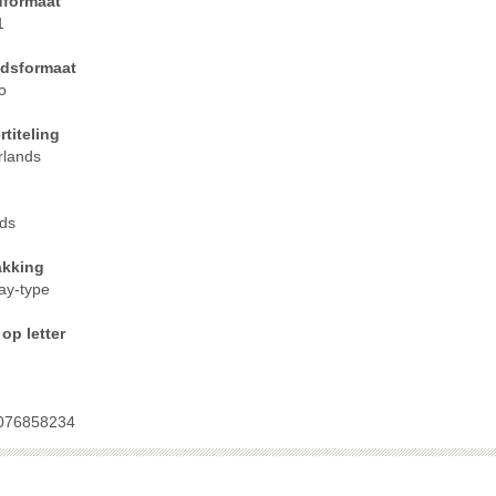
dformaat
or kinderen <6-filter toepassen
1
idsformaat
o
n
titeling
ssen
rlands
sen
n
ds
akking
ay-type
op letter
epassen
passen
toepassen
076858234
r toepassen
toepassen