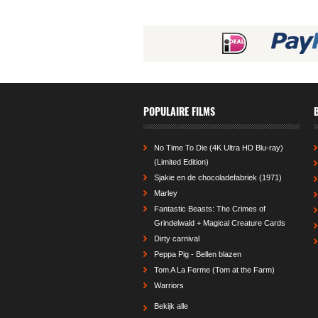
POPULAIRE FILMS
No Time To Die (4K Ultra HD Blu-ray)
(Limited Edition)
Sjakie en de chocoladefabriek (1971)
Marley
Fantastic Beasts: The Crimes of
Grindelwald + Magical Creature Cards
Dirty carnival
Peppa Pig - Bellen blazen
Tom A La Ferme (Tom at the Farm)
Warriors
Bekijk alle