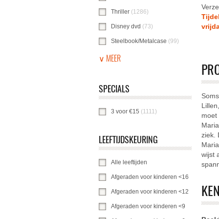
Verze
Thriller
(1286)
Thriller-filter toepassen
Tijde
vrijd
Disney dvd
(73)
Disney dvd-filter toepas
Steelbook/Metalcase
(99)
Steelbook/Meta
∨ MEER
PR
SPECIALS
Soms 
Lille
3 voor €15
(1111)
3 voor €15-filter toepa
moet 
Maria
ziek.
LEEFTIJDSKEURING
Maria
wijst
Alle leeftijden
Alle leeftijden-filter toepas
spann
Afgeraden voor kinderen <16
Afgeraden v
KE
Afgeraden voor kinderen <12
Afgeraden v
Afgeraden voor kinderen <9
Afgeraden vo