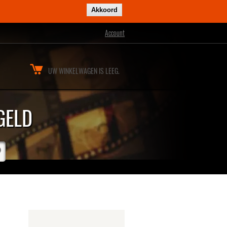
Akkoord
Account
UW WINKELWAGEN IS LEEG.
GELD