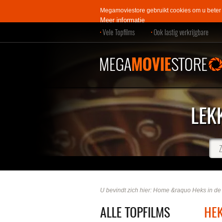
Megamoviestore gebruikt cookies om u beter
Meer informatie
Vele Topfilms
Ook lastig verkrijgbare
LEK
Z
U bevindt zich hier:
Home
&raquo
Heks in de 
ALLE TOPFILMS
HEK