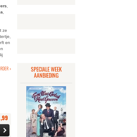
ers
,
ja
,
t ze
ertje,
rft en
en
ij
ERDER >
SPECIALE WEEK
AANBIEDING
1,99