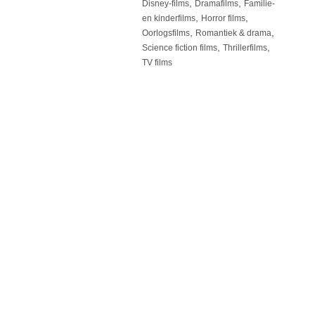
,
,
Disney-films
Dramafilms
Familie-
,
,
en kinderfilms
Horror films
,
,
Oorlogsfilms
Romantiek & drama
,
,
Science fiction films
Thrillerfilms
TV films