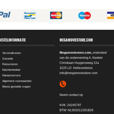
BESTELINFORMATIE
MEGAMOVIESTORE.COM
Megamoviestore.com,
onderdeel
Verzendkosten
van de onderneming A. Kwekel
Garantie
Christiaan Huygensweg 22a
Retourneren
3225 LD Hellevoetsluis
Klachtenbeleid
info@megamoviestore.com
Klantenservice
Algemene voorwaarden
Meest gestelde vragen
Neem contact op
KVK: 24245797
BTW: NL002012281B26