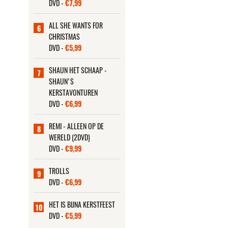
DVD -
€7,99
ALL SHE WANTS FOR
6
CHRISTMAS
DVD -
€5,99
SHAUN HET SCHAAP -
7
SHAUN'S
KERSTAVONTUREN
DVD -
€6,99
REMI - ALLEEN OP DE
8
WERELD (2DVD)
DVD -
€9,99
TROLLS
9
DVD -
€6,99
HET IS BIJNA KERSTFEEST
10
DVD -
€5,99