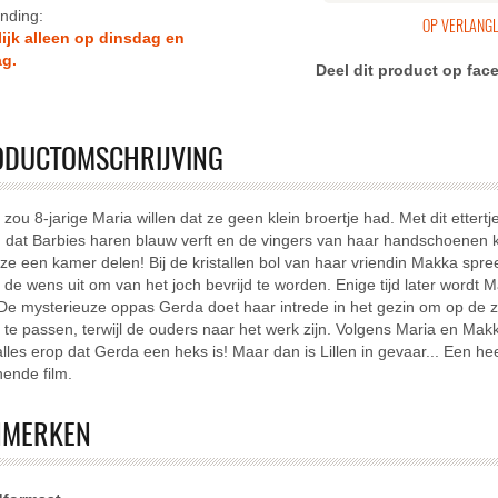
nding:
lijk alleen op dinsdag en
ag.
sen
Deel dit product op fa
lcase-filter toepassen
ODUCTOMSCHRIJVING
zou 8-jarige Maria willen dat ze geen klein broertje had. Met dit ettertje
n, dat Barbies haren blauw verft en de vingers van haar handschoenen k
ssen
ze een kamer delen! Bij de kristallen bol van haar vriendin Makka spre
 de wens uit om van het joch bevrijd te worden. Enige tijd later wordt M
 De mysterieuze oppas Gerda doet haar intrede in het gezin om op de z
 te passen, terwijl de ouders naar het werk zijn. Volgens Maria en Mak
 alles erop dat Gerda een heks is! Maar dan is Lillen in gevaar... Een he
sen
ende film.
oor kinderen <16-filter toepassen
NMERKEN
oor kinderen <12-filter toepassen
or kinderen <9-filter toepassen