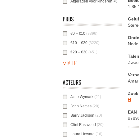
Beel
Afgeraden voor kinderen <6
Afgeraden vo
1.85:
PRIJS
Gelu
Stere
€0 – €10
(9396)
€0 – €10 -filter toepasse
Onder
€10 – €20
(3220)
€10 – €20 -filter toepa
Nede
€20 – €30
(451)
€20 – €30 -filter toepas
Tale
∨ MEER
Zwee
Verp
ACTEURS
Amar
Zoek 
Jane Wymark
(21)
Jane Wymark-filter to
H
John Nettles
(20)
John Nettles-filter toe
EAN
Barry Jackson
(20)
Barry Jackson-filter 
9789
Clint Eastwood
(20)
Clint Eastwood-filte
Laura Howard
(16)
Laura Howard-filter 