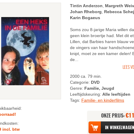
Tintin Anderzon
,
Margreth Weiv
Johan Rheborg
,
Rebecca Sche
Karin Bogaeus
Soms zou 8-jarige Maria willen da
geen klein broertje had. Met dit ett
Lillen, dat Barbies haren blauw ve
de vingers van haar handschoen
knipt, moet ze een kamer delen! B
de...
LEES V
2000 ca. 79 min.
Categorie:
DVD
Genre:
Familie, Jeugd
Leeftijdskeuring:
Alle leeftijden
Tags:
Familie- en kinderfilms
n
ikbaarheid:
€1
oorraad!
ONZE PRIJS:
n
ndkosten:
9 incl. btw