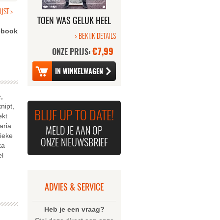
TOEN WAS GELUK HEEL
GEWOON - DE FILM
cebook
> BEKIJK DETAILS
€7,99
ONZE PRIJS:
,
nipt,
BLIJF UP TO DATE!
ekt
aria
MELD JE AAN OP
ieke
ONZE NIEUWSBRIEF
ka
el
ADVIES & SERVICE
Heb je een vraag?