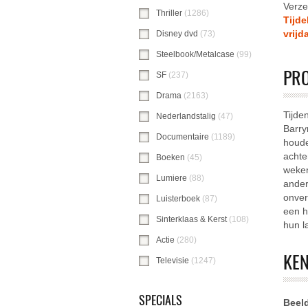
Verze
Thriller
(1286)
Thriller-filter toepassen
Tijde
vrijd
Disney dvd
(73)
Disney dvd-filter toepas
Steelbook/Metalcase
(99)
Steelbook/Meta
PR
SF
(237)
SF-filter toepassen
Drama
(2163)
Drama-filter toepassen
Tijde
Nederlandstalig
(47)
Nederlandstalig-filt
Barry
Documentaire
(1189)
Documentaire-filte
houde
achte
Boeken
(45)
Boeken-filter toepassen
weken
Lumiere
(88)
Lumiere-filter toepassen
ander
onver
Luisterboek
(87)
Luisterboek-filter toepa
een h
Sinterklaas & Kerst
(108)
Sinterklaas & Ke
hun l
Actie
(280)
Actie-filter toepassen
KE
Televisie
(1247)
Televisie-filter toepasse
SPECIALS
Beel