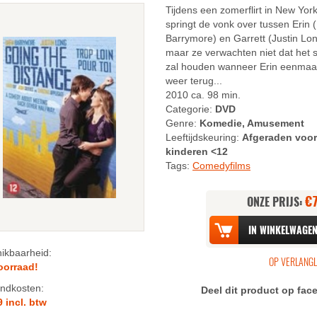
Tijdens een zomerflirt in New York
springt de vonk over tussen Erin 
Barrymore) en Garrett (Justin Lon
maar ze verwachten niet dat het 
zal houden wanneer Erin eenmaa
weer terug...
2010 ca. 98 min.
Categorie:
DVD
Genre:
Komedie, Amusement
Leeftijdskeuring:
Afgeraden voor
kinderen <12
Tags:
Comedyfilms
€
ONZE PRIJS:
n
ikbaarheid:
oorraad!
n
ndkosten:
Deel dit product op fa
9 incl. btw