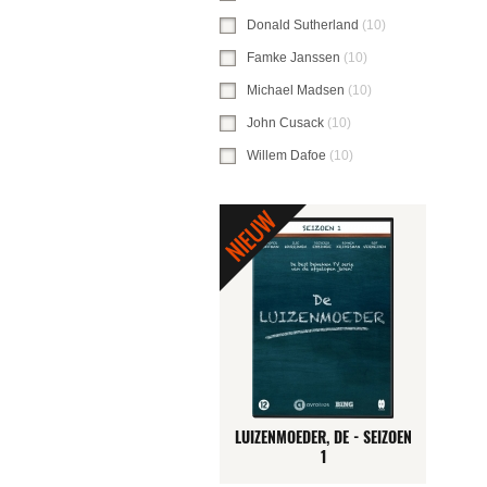
Donald Sutherland
(10)
Donald Sutherlan
Famke Janssen
(10)
Famke Janssen-filte
Michael Madsen
(10)
Michael Madsen-fil
John Cusack
(10)
John Cusack-filter toe
Willem Dafoe
(10)
Willem Dafoe-filter to
LUIZENMOEDER, DE - SEIZOEN
1