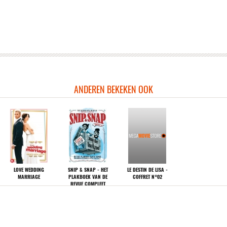
sen
n
n
n
n
n
ANDEREN BEKEKEN OOK
ssen
passen
passen
passen
assen
LOVE WEDDING
SNIP & SNAP - HET
LE DESTIN DE LISA -
assen
MARRIAGE
PLAKBOEK VAN DE
COFFRET N°02
REVUE COMPLEET
assen
(3DVD)