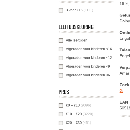
16:9,
3 voor €15
(1111)
3 voor €15-filter toepa
Gelu
Dolby
LEEFTIJDSKEURING
Onder
Engel
Alle leeftijden
Alle leeftijden-filter toepas
Afgeraden voor kinderen <16
Afgeraden v
Tale
Engel
Afgeraden voor kinderen <12
Afgeraden v
Afgeraden voor kinderen <9
Afgeraden vo
Verp
Amar
Afgeraden voor kinderen <6
Afgeraden vo
Zoek 
PRIJS
G
EAN
€0 – €10
(9396)
€0 – €10 -filter toepasse
5051
€10 – €20
(3220)
€10 – €20 -filter toepa
€20 – €30
(451)
€20 – €30 -filter toepas