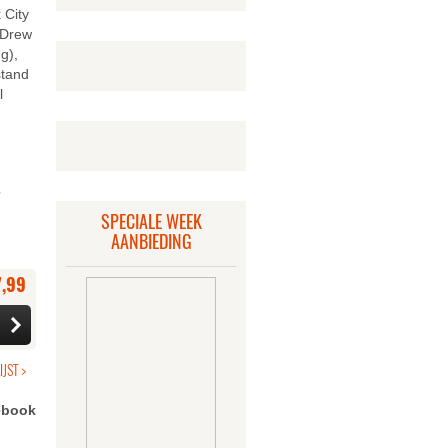
 City
(Drew
g),
stand
l
SPECIALE WEEK
AANBIEDING
7,99
cebook