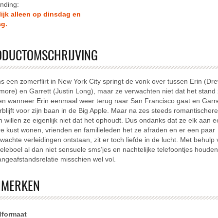
nding:
lijk alleen op dinsdag en
ag.
sen
lcase-filter toepassen
ODUCTOMSCHRIJVING
ns een zomerflirt in New York City springt de vonk over tussen Erin (Dr
er toepassen
more) en Garrett (Justin Long), maar ze verwachten niet dat het stand 
r toepassen
n wanneer Erin eenmaal weer terug naar San Francisco gaat en Garre
rblijft voor zijn baan in de Big Apple. Maar na zes steeds romantischere
 willen ze eigenlijk niet dat het ophoudt. Dus ondanks dat ze elk aan 
e kust wonen, vrienden en familieleden het ze afraden en er een paar
wachte verleidingen ontstaan, zit er toch liefde in de lucht. Met behulp
ssen
eleboel al dan niet sensuele sms’jes en nachtelijke telefoontjes houden
rst-filter toepassen
angeafstandsrelatie misschien wel vol.
NMERKEN
n
dformaat