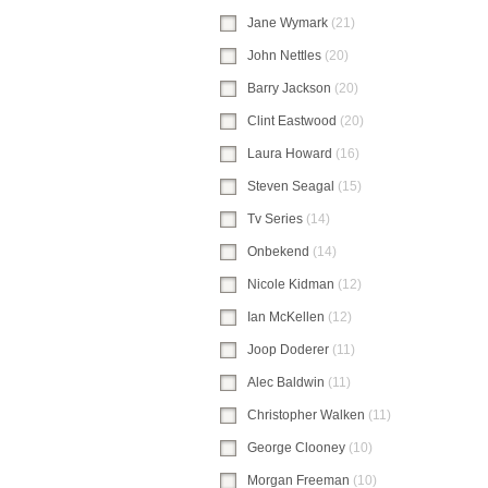
Jane Wymark
(21)
Jane Wymark-filter to
John Nettles
(20)
John Nettles-filter toe
Barry Jackson
(20)
Barry Jackson-filter 
Clint Eastwood
(20)
Clint Eastwood-filte
Laura Howard
(16)
Laura Howard-filter 
Steven Seagal
(15)
Steven Seagal-filter
Tv Series
(14)
Tv Series-filter toepassen
Onbekend
(14)
Onbekend-filter toepasse
Nicole Kidman
(12)
Nicole Kidman-filter
Ian McKellen
(12)
Ian McKellen-filter to
Joop Doderer
(11)
Joop Doderer-filter t
Alec Baldwin
(11)
Alec Baldwin-filter toe
Christopher Walken
(11)
Christopher Wal
George Clooney
(10)
George Clooney-fil
Morgan Freeman
(10)
Morgan Freeman-fi