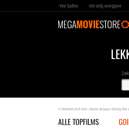
Vele Topfilms
Ook lastig verkrijgbare
LEK
Zoek 
U bevindt zich hier:
Home
&raquo
Going the 
ALLE TOPFILMS
GOI