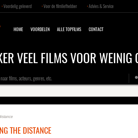
Voordelig geleverd
Voor de filmliefhebber
Advies & Service
HOME
VOORDELEN
ALLE TOPFILMS
CONTACT
KER VEEL FILMS VOOR WEINIG 
naar films, acteurs, genres, etc.
distance
NG THE DISTANCE