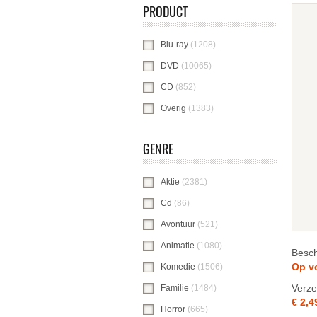
PRODUCT
Blu-ray
(1208)
Blu-ray-filter toepassen
DVD
(10065)
DVD-filter toepassen
CD
(852)
CD-filter toepassen
Overig
(1383)
Overig-filter toepassen
GENRE
Aktie
(2381)
Aktie-filter toepassen
Cd
(86)
Cd-filter toepassen
Avontuur
(521)
Avontuur-filter toepassen
Animatie
(1080)
Animatie-filter toepasse
Besch
Op v
Komedie
(1506)
Komedie-filter toepasse
Verze
Familie
(1484)
Familie-filter toepassen
€ 2,4
Horror
(665)
Horror-filter toepassen