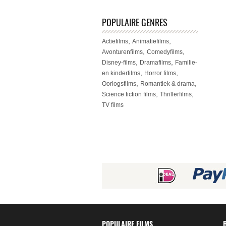
POPULAIRE GENRES
,
,
Actiefilms
Animatiefilms
,
,
Avonturenfilms
Comedyfilms
,
,
Disney-films
Dramafilms
Familie-
,
,
en kinderfilms
Horror films
,
,
Oorlogsfilms
Romantiek & drama
,
,
Science fiction films
Thrillerfilms
TV films
POPULAIRE FILMS