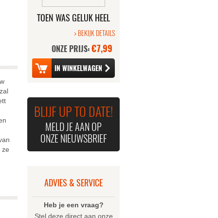
TOEN WAS GELUK HEEL
GEWOON - DE FILM
> BEKIJK DETAILS
€7,99
ONZE PRIJS:
ew
zal
tt
BLIJF UP TO DATE!
een
MELD JE AAN OP
ONZE NIEUWSBRIEF
 van
 ze
ADVIES & SERVICE
Heb je een vraag?
Stel deze direct aan onze