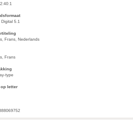
 2:40:1
ssen
idsformaat
 Digital 5.1
titeling
s, Frans, Nederlands
sen
oor kinderen <16-filter toepassen
n
s, Frans
oor kinderen <12-filter toepassen
or kinderen <9-filter toepassen
akking
ay-type
or kinderen <6-filter toepassen
op letter
n
888069752
ssen
sen