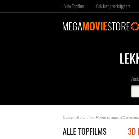
Vele Topfilms
Ook lastig verkrijgbare
LEK
Zoek 
U bevindt zich hier:
Home
&raquo
3D Encoun
ALLE TOPFILMS
3D