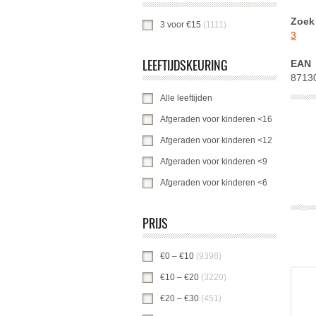
Zoek 
3 voor €15
(1111)
3 voor €15-filter toepa
3
LEEFTIJDSKEURING
EAN
8713
Alle leeftijden
Alle leeftijden-filter toepas
Afgeraden voor kinderen <16
Afgeraden v
Afgeraden voor kinderen <12
Afgeraden v
Afgeraden voor kinderen <9
Afgeraden vo
Afgeraden voor kinderen <6
Afgeraden vo
PRIJS
€0 – €10
(9396)
€0 – €10 -filter toepasse
€10 – €20
(3220)
€10 – €20 -filter toepa
€20 – €30
(451)
€20 – €30 -filter toepas