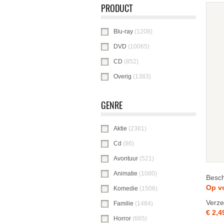
PRODUCT
Blu-ray
(1208)
Blu-ray-filter toepassen
DVD
(10065)
DVD-filter toepassen
CD
(852)
CD-filter toepassen
Overig
(1383)
Overig-filter toepassen
GENRE
Aktie
(2381)
Aktie-filter toepassen
Cd
(86)
Cd-filter toepassen
Avontuur
(521)
Avontuur-filter toepassen
Animatie
(1080)
Animatie-filter toepasse
Besch
Op v
Komedie
(1506)
Komedie-filter toepasse
Verze
Familie
(1484)
Familie-filter toepassen
€ 2,4
Horror
(665)
Horror-filter toepassen