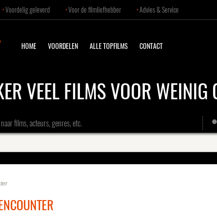
Voordelig geleverd
Voor de filmliefhebber
Advies & Service
HOME
VOORDELEN
ALLE TOPFILMS
CONTACT
KER VEEL FILMS VOOR WEINIG 
naar films, acteurs, genres, etc.
ter
 ENCOUNTER