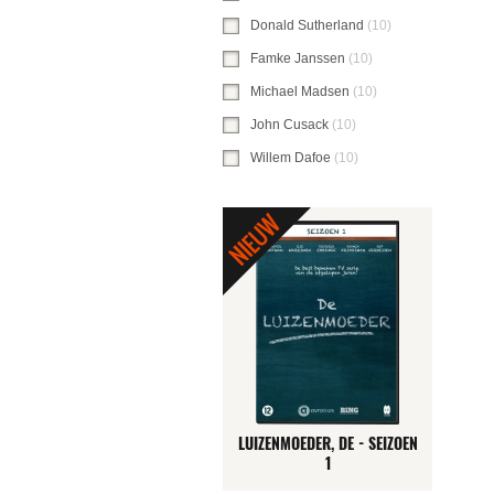
Donald Sutherland
(10)
Donald Sutherlan
Famke Janssen
(10)
Famke Janssen-filte
Michael Madsen
(10)
Michael Madsen-fil
John Cusack
(10)
John Cusack-filter toe
Willem Dafoe
(10)
Willem Dafoe-filter to
LUIZENMOEDER, DE - SEIZOEN
1