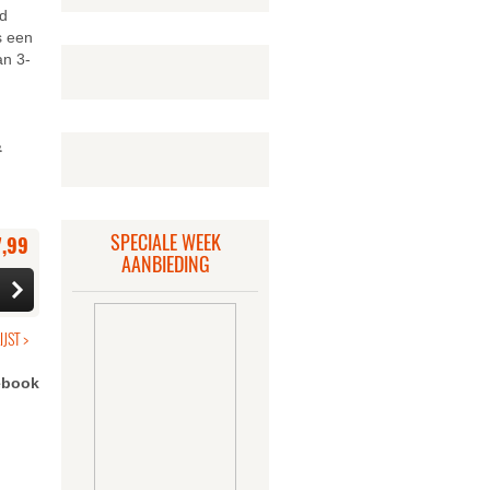
rd
s een
an 3-
&
SPECIALE WEEK
7,99
AANBIEDING
cebook