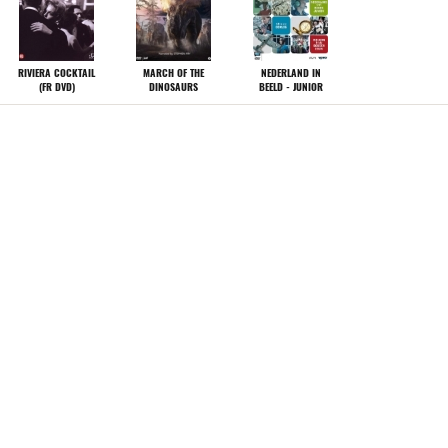
sen
n
n
RIVIERA COCKTAIL
MARCH OF THE
NEDERLAND IN
(FR DVD)
DINOSAURS
BEELD - JUNIOR
n
n
n
ssen
passen
ZERO HOUR -
OP EN ROND HET
GALAPAGOS: HOPE
passen
AANSLAG OP DE
SPOOR - STOOM
FOR THE FUTURE
PAUS/BOMAANSLAG
passen
OP BALI
assen
assen
assen
PSV SEIZOEN 2003-
TRIALS OF DARYLL
ENCOUNTERS AT THE
2004
HUNT
END OF THE WORLD