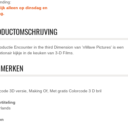
nding:
lijk alleen op dinsdag en
ag.
sen
lcase-filter toepassen
ODUCTOMSCHRIJVING
oductie Encounter in the third Dimension van 'nWave Pictures' is een
er toepassen
utionair kijkje in de keuken van 3-D Films.
r toepassen
NMERKEN
ssen
code 3D versie, Making Of, Met gratis Colorcode 3 D bril
rst-filter toepassen
titeling
rlands
n
on