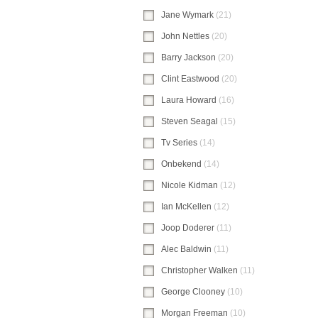
Jane Wymark
(21)
Jane Wymark-filter to
John Nettles
(20)
John Nettles-filter toe
Barry Jackson
(20)
Barry Jackson-filter 
Clint Eastwood
(20)
Clint Eastwood-filte
Laura Howard
(16)
Laura Howard-filter 
Steven Seagal
(15)
Steven Seagal-filter
Tv Series
(14)
Tv Series-filter toepassen
Onbekend
(14)
Onbekend-filter toepasse
Nicole Kidman
(12)
Nicole Kidman-filter
Ian McKellen
(12)
Ian McKellen-filter to
Joop Doderer
(11)
Joop Doderer-filter t
Alec Baldwin
(11)
Alec Baldwin-filter toe
Christopher Walken
(11)
Christopher Wal
George Clooney
(10)
George Clooney-fil
Morgan Freeman
(10)
Morgan Freeman-fi