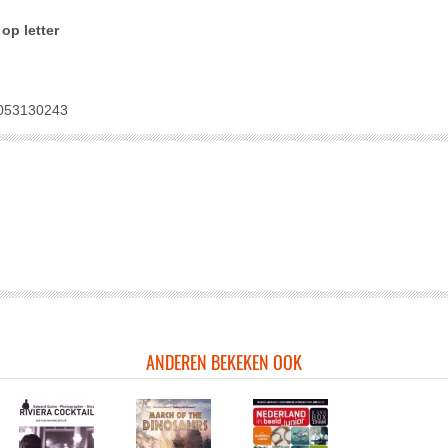
op letter
ssen
053130243
sen
oor kinderen <16-filter toepassen
oor kinderen <12-filter toepassen
or kinderen <9-filter toepassen
or kinderen <6-filter toepassen
ANDEREN BEKEKEN OOK
n
ssen
sen