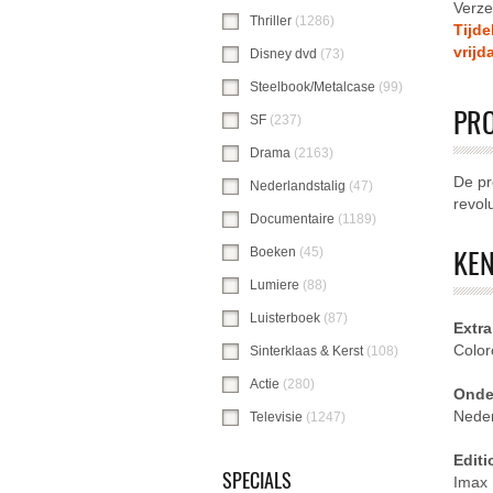
Verze
Thriller
(1286)
Thriller-filter toepassen
Tijde
vrijd
Disney dvd
(73)
Disney dvd-filter toepas
Steelbook/Metalcase
(99)
Steelbook/Meta
PR
SF
(237)
SF-filter toepassen
Drama
(2163)
Drama-filter toepassen
De pr
Nederlandstalig
(47)
Nederlandstalig-filt
revol
Documentaire
(1189)
Documentaire-filte
KE
Boeken
(45)
Boeken-filter toepassen
Lumiere
(88)
Lumiere-filter toepassen
Luisterboek
(87)
Luisterboek-filter toepa
Extra
Color
Sinterklaas & Kerst
(108)
Sinterklaas & Ke
Actie
(280)
Actie-filter toepassen
Onder
Nede
Televisie
(1247)
Televisie-filter toepasse
Editi
SPECIALS
Imax