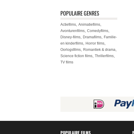
POPULAIRE GENRES
,
,
Actiefilms
Animatiefilms
,
,
Avonturenfilms
Comedyfilms
,
,
Disney-films
Dramafilms
Familie-
,
,
en kinderfilms
Horror films
,
,
Oorlogsfilms
Romantiek & drama
,
,
Science fiction films
Thrillerfilms
TV films
POPULAIRE FILMS