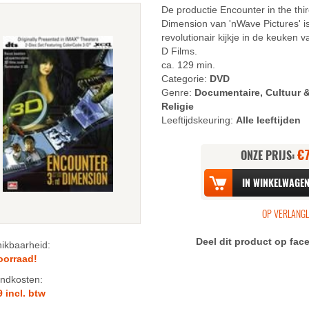
De productie Encounter in the thi
Dimension van 'nWave Pictures' i
revolutionair kijkje in de keuken v
D Films.
ca. 129 min.
Categorie:
DVD
Genre:
Documentaire, Cultuur 
Religie
Leeftijdskeuring:
Alle leeftijden
€
ONZE PRIJS:
n
Deel dit product op fa
ikbaarheid:
oorraad!
n
ndkosten:
9 incl. btw