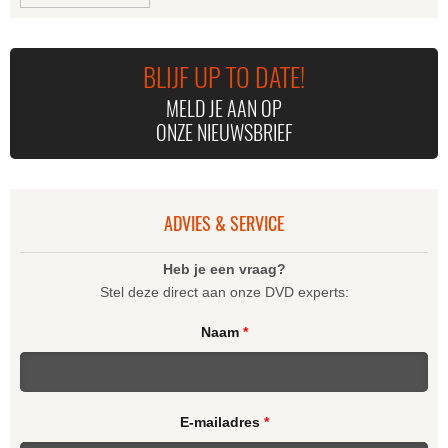
BLIJF UP TO DATE!
MELD JE AAN OP
ONZE NIEUWSBRIEF
NDR CHOR PHILIPP
DANIEL HELIN -
AHMANN -
MECREANT
GEISTLICHE
CHORMUSIK
ADVIES & SERVICE
Heb je een vraag?
Stel deze direct aan onze DVD experts:
Naam
*
E-mailadres
*