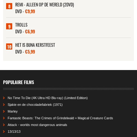
REMI - ALLEEN OP DE WERELD (2DVD)
8
DVD -
€9,99
TROLLS
9
DVD -
€6,99
HET IS BIJNA KERSTFEEST
10
DVD -
€5,99
POPULAIRE FILMS
No Time To Die (4K Ultra HD Blu-ray) (Limited Edition)
Sjakie en de chocoladefabriek (1971)
Marley
Fantastic Beasts: The Crimes of Grindelwald + Magical Creature Cards
Attack - worlds most dangerous animals
13/13/13