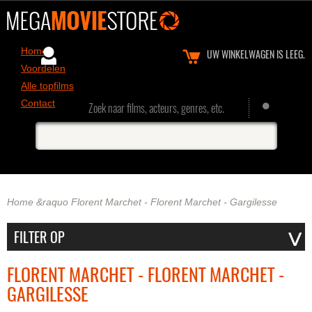
Home
UW WINKELWAGEN IS LEEG.
Voordelen
Alle topfilms
Contact
Zoek naar films, acteurs, genres, etc.
Home
&raquo
Florent Marchet - Florent Marchet - Gargilesse
FLORENT MARCHET - FLORENT MARCHET -
GARGILESSE