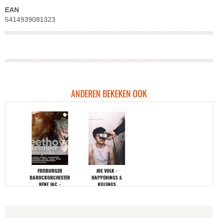
EAN
5414939081323
ANDEREN BEKEKEN OOK
FREIBURGER
JOE VOLK -
BAROCKORCHESTER
HAPPENINGS &
RENE JAC -
KILLINGS
BEETHOVEN
LEONORE