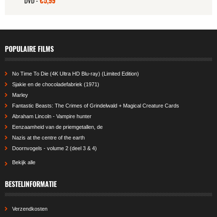
DVD -
€5,99
POPULAIRE FILMS
No Time To Die (4K Ultra HD Blu-ray) (Limited Edition)
Sjakie en de chocoladefabriek (1971)
Marley
Fantastic Beasts: The Crimes of Grindelwald + Magical Creature Cards
Abraham Lincoln - Vampire hunter
Eenzaamheid van de priemgetallen, de
Nazis at the centre of the earth
Doornvogels - volume 2 (deel 3 & 4)
Bekijk alle
BESTELINFORMATIE
Verzendkosten