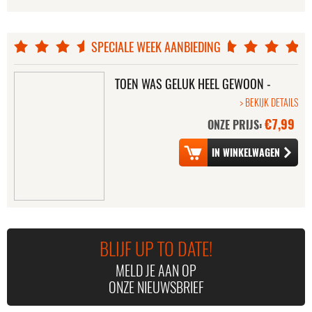
SPECIALE WEEK AANBIEDING
HEADHUNTERS
IMMORTALS (2DVD)
TOEN WAS GELUK HEEL GEWOON -
DE FILM
> BEKIJK DETAILS
€7,99
ONZE PRIJS:
DOOM
KING KONG (2005)
BLIJF UP TO DATE!
MELD JE AAN OP
ONZE NIEUWSBRIEF
WHERE'D YOU GO,
NIGHTS IN
BERNADETTE
RODANTHE