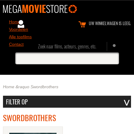
Home
UW WINKELWAGEN IS LEEG.
Voordelen
Alle topfilms
Contact
Zoek naar films, acteurs, genres, etc.
Home
&raquo
Swordbrothers
SWORDBROTHERS