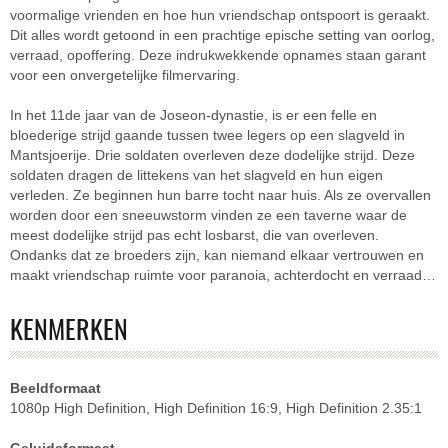
voormalige vrienden en hoe hun vriendschap ontspoort is geraakt.
Dit alles wordt getoond in een prachtige epische setting van oorlog,
verraad, opoffering. Deze indrukwekkende opnames staan garant
voor een onvergetelijke filmervaring.
In het 11de jaar van de Joseon-dynastie, is er een felle en
bloederige strijd gaande tussen twee legers op een slagveld in
Mantsjoerije. Drie soldaten overleven deze dodelijke strijd. Deze
soldaten dragen de littekens van het slagveld en hun eigen
verleden. Ze beginnen hun barre tocht naar huis. Als ze overvallen
worden door een sneeuwstorm vinden ze een taverne waar de
meest dodelijke strijd pas echt losbarst, die van overleven.
Ondanks dat ze broeders zijn, kan niemand elkaar vertrouwen en
maakt vriendschap ruimte voor paranoia, achterdocht en verraad…
KENMERKEN
Beeldformaat
1080p High Definition, High Definition 16:9, High Definition 2.35:1
Geluidsformaat