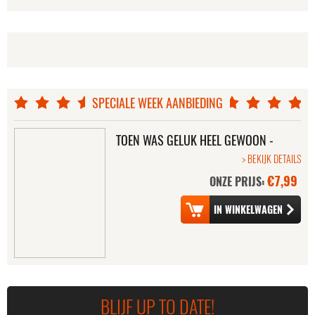
SPECIALE WEEK AANBIEDING
SILENT STORM, THE
EVERYTHING IS
ILLUMINATED
TOEN WAS GELUK HEEL GEWOON -
DE FILM
> BEKIJK DETAILS
€7,99
ONZE PRIJS:
DARK HORSE
FUNUKE
BLIJF UP TO DATE!