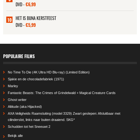
DVD -
€6,99
HET IS BIJNA KERSTFEEST
10
DVD -
€5,99
POPULAIRE FILMS
No Time To Die (4K Ultra HD Blu-ray) (Limited Edition)
Sjakie en de chocoladefabriek (1971)
Marley
Fantastic Beasts: The Crimes of Grindelwald + Magical Creature Cards
Ghost writer
Altitude (aka Hijacked)
AXA Veiligheids Raamsluiting (model 3329) Zwart geslepen: Afsluitbaar met
cilinderslot, links naar buiten draaiend. SKG*
Schudden tot het Sneeuwt 2
Bekijk alle