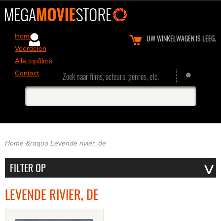
Home
UW WINKELWAGEN IS LEEG.
Voordelen
Alle topfilms
Contact
Zoek naar films, acteurs, genres, etc.
Home
&raquo
Levende rivier, de
LEVENDE RIVIER, DE