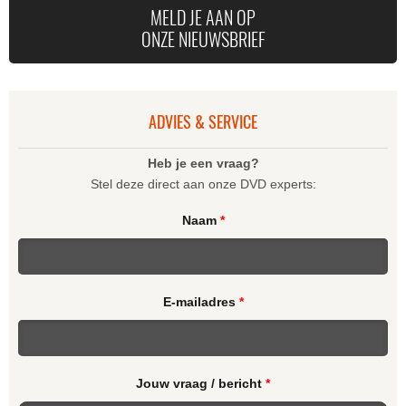
MELD JE AAN OP
ONZE NIEUWSBRIEF
STATE FAIR (2DVD)
HIS WIFE
ADVIES & SERVICE
Heb je een vraag?
Stel deze direct aan onze DVD experts:
Naam
*
E-mailadres
*
Jouw vraag / bericht
*